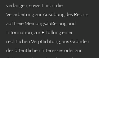
verlangen, soweit nicht die
Verarbeitung zur Ausübung des Rechts
auf freie Meinungsäußerung und
Information, zur Erfüllung einer
rechtlichen Verpflichtung, aus Gründen
des öffentlichen Interesses oder zur
Geltendmachung, Ausübung oder
Verteidigung von Rechtsansprüchen
erforderlich ist;
gemäß Art. 18 DSGVO die
Einschränkung der Verarbeitung Ihrer
personenbezogenen Daten zu
verlangen, soweit die Richtigkeit der
Daten von Ihnen bestritten wird, die
Verarbeitung unrechtmäßig ist, Sie aber